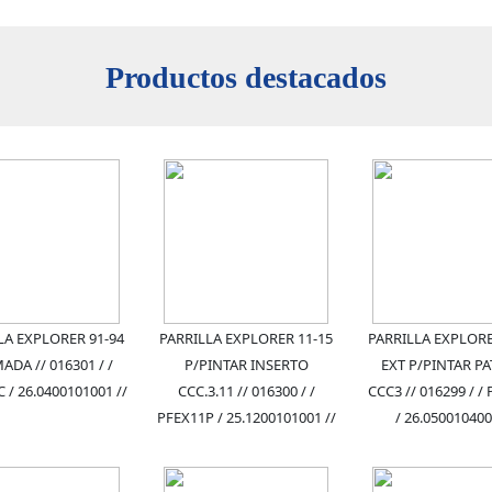
Productos destacados
LA EXPLORER 91-94
PARRILLA EXPLORER 11-15
PARRILLA EXPLORE
DA // 016301 / /
P/PINTAR INSERTO
EXT P/PINTAR PA
 / 26.0400101001 //
CCC.3.11 // 016300 / /
CCC3 // 016299 / /
PFEX11P / 25.1200101001 //
/ 26.050010400