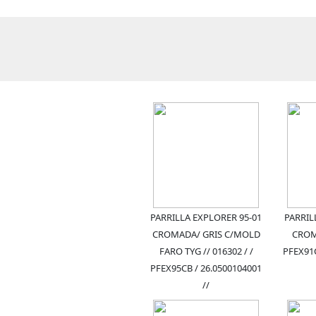
PARRILLA EXPLORER 95-01
PARRIL
CROMADA/ GRIS C/MOLD
CROMA
FARO TYG // 016302 / /
PFEX91C
PFEX95CB / 26.0500104001
//