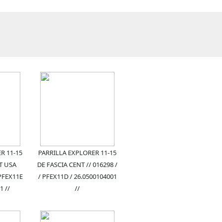
R 11-15
PARRILLA EXPLORER 11-15
T USA
DE FASCIA CENT // 016298 /
 PFEX11E
/ PFEX11D / 26.0500104001
1 //
//