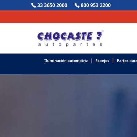
33 3650 2000
800 953 2200
|
|
Iluminación automotriz
Espejos
Partes para